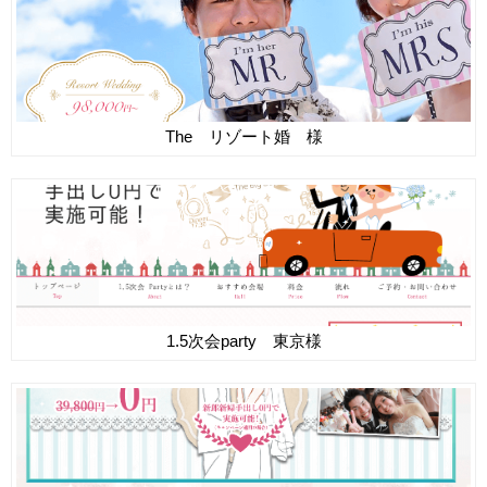
The リゾート婚 様
1.5次会party 東京様